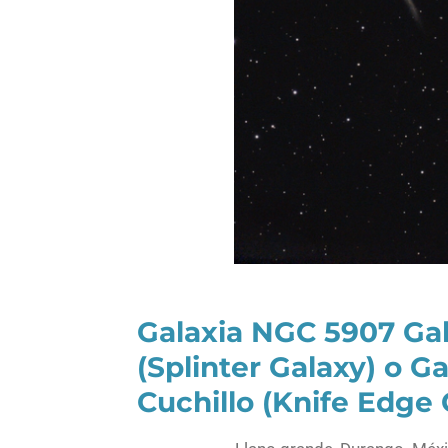
Galaxia
NGC 5907
Gal
(
Splinter Galaxy
) o Ga
Cuchillo (
Knife Edge 