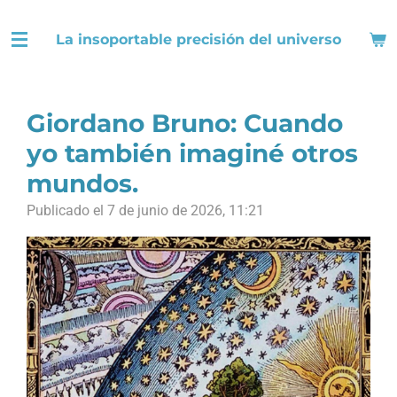
Ir
La insoportable precisión del universo
al
contenido
principal
Giordano Bruno: Cuando
yo también imaginé otros
mundos.
Publicado el 7 de junio de 2026, 11:21