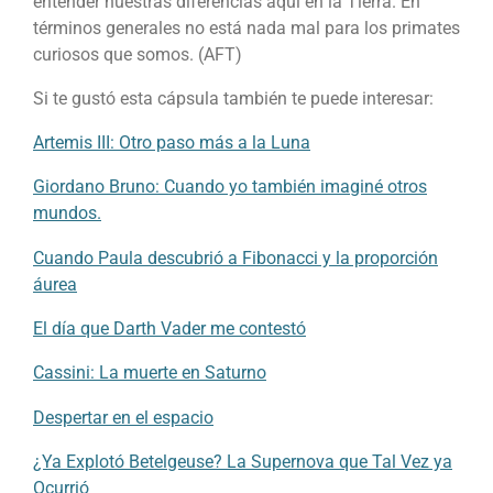
entender nuestras diferencias aquí en la Tierra. En
términos generales no está nada mal para los primates
curiosos que somos. (AFT)
Si te gustó esta cápsula también te puede interesar:
Artemis III: Otro paso más a la Luna
Giordano Bruno: Cuando yo también imaginé otros
mundos.
Cuando Paula descubrió a Fibonacci y la proporción
áurea
El día que Darth Vader me contestó
Cassini: La muerte en Saturno
Despertar en el espacio
¿Ya Explotó Betelgeuse? La Supernova que Tal Vez ya
Ocurrió