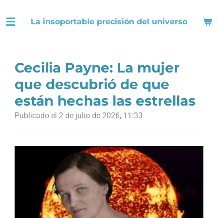
Ir
La insoportable precisión del universo
al
contenido
principal
Cecilia Payne: La mujer
que descubrió de que
están hechas las estrellas
Publicado el 2 de julio de 2026, 11:33